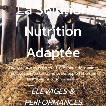
La Solution
Nutrition
Adaptée
"Utilisateur des normes CNCPS pour déterminer
les axes de travail dans votre exploitation en
terme de nutrition animale"
ÉLEVAGES &
PERFORMANCES