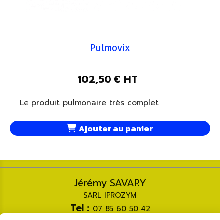
Pulmovix
102,50
€ HT
Le produit pulmonaire très complet
Ajouter au panier
Jérémy SAVARY
SARL IPROZYM
Tel :
07 85 60 50 42