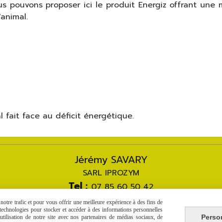
us pouvons proposer ici le produit Energiz offrant une
'animal.
l fait face au déficit énergétique.
Jérémy SAVARY
SARL IPROZYM
Tel :
07 85 60 50 42
Courriel :
[email protected]
otre trafic et pour vous offrir une meilleure expérience à des fins de
s technologies pour stocker et accéder à des informations personnelles
Perso
tilisation de notre site avec nos partenaires de médias sociaux, de
Autoriser
Facebook est désactivé.