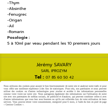
-Thym
-Absinthe
-Fenugrec
-Origan
-Ail
-Romarin
Posologie :
5 à 10ml par veau pendant les 10 premiers jours
Jérémy SAVARY
SARL IPROZYM
Tel :
07 85 60 50 42
Courriel :
[email protected]
Nous utilisons des cookies pour assurer le bon fonctionnement de notre site et analyser notre trafic et pour
vous offrir une meilleure expérience à des fins de statistiques. Pour cela, nos partenaires et nous peuvent
utiliser des cookies ou d'autres technologies pour stocker et accéder à des informations personnelles
Autoriser
Facebook est désactivé.
comme votre visite sur notre site. Nous partageons également des informations sur l'utilisation de notre
site avec nos partenaires de médias sociaux, de publicité et d'analyse, qui peuvent combiner celles-ci avec
d'autres informations que vous leur avez fournies ou qu'ils ont collectées lors de votre utilisation de leurs
Mentions Légales
Gestion cookies
Mon Compte
services. Vous pouvez retirer votre consentement, enregistré pour 6 mois, à l'aide du lien en pied de page
« Gestion Cookies ».