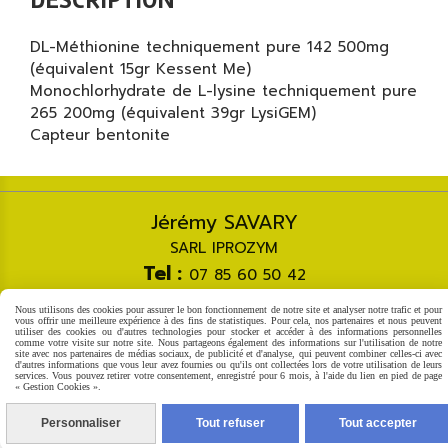
DESCRIPTION
DL-Méthionine techniquement pure 142 500mg
(équivalent 15gr Kessent Me)
Monochlorhydrate de L-lysine techniquement pure
265 200mg (équivalent 39gr LysiGEM)
Capteur bentonite
Jérémy SAVARY
SARL IPROZYM
Tel :
07 85 60 50 42
Courriel :
[email protected]
Nous utilisons des cookies pour assurer le bon fonctionnement de notre site et analyser notre trafic et pour
vous offrir une meilleure expérience à des fins de statistiques. Pour cela, nos partenaires et nous peuvent
utiliser des cookies ou d'autres technologies pour stocker et accéder à des informations personnelles
Autoriser
Facebook est désactivé.
comme votre visite sur notre site. Nous partageons également des informations sur l'utilisation de notre
site avec nos partenaires de médias sociaux, de publicité et d'analyse, qui peuvent combiner celles-ci avec
d'autres informations que vous leur avez fournies ou qu'ils ont collectées lors de votre utilisation de leurs
services. Vous pouvez retirer votre consentement, enregistré pour 6 mois, à l'aide du lien en pied de page
Mentions Légales
Gestion cookies
Mon Compte
« Gestion Cookies ».
Créer un site internet
Personnaliser
Tout refuser
Tout accepter